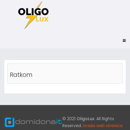
Ratkom
© 2021
OligoLux
. All Rights
Reserved.
Izrada web stranica