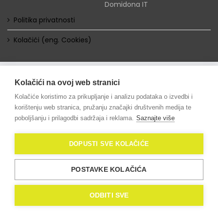
Domidona IT
Politika privatnosti
Kolačići (eng. Cookies)
Kolačići na ovoj web stranici
Kolačiće koristimo za prikupljanje i analizu podataka o izvedbi i
korištenju web stranica, pružanju značajki društvenih medija te
poboljšanju i prilagodbi sadržaja i reklama.
Saznajte više
DOPUSTI SVE KOLAČIĆE
POSTAVKE KOLAČIĆA
ODBITI SVE