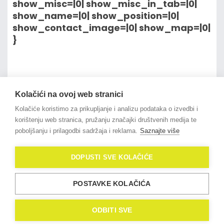
show_misc=|0| show_misc_in_tab=|0|
show_name=|0| show_position=|0|
show_contact_image=|0| show_map=|0|
}
na vrh članka
Kolačići na ovoj web stranici
Kolačiće koristimo za prikupljanje i analizu podataka o izvedbi i
korištenju web stranica, pružanju značajki društvenih medija te
poboljšanju i prilagodbi sadržaja i reklama.
Saznajte više
© 2021
OligoLux
. All Rights
DOPUSTI SVE KOLAČIĆE
Reserved.
Izrada web stranica
Domidona IT
POSTAVKE KOLAČIĆA
Politika privatnosti
Kolačići (eng. Cookies)
ODBITI SVE