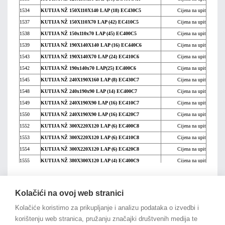
1534
KUTIJA NŽ 150X110X140 LAP (18) EC430C5
Cijena na upit
1537
KUTIJA NŽ 150X110X70 LAP (42) EC410C5
Cijena na upit
1538
KUTIJA NŽ 150x110x70 LAP (45) EC400C5
Cijena na upit
1539
KUTIJA NŽ 190X140X140 LAP (16) EC440C6
Cijena na upit
1543
KUTIJA NŽ 190X140X70 LAP (24) EC410C6
Cijena na upit
1542
KUTIJA NŽ 190x140x70 LAP(25) EC400C6
Cijena na upit
1545
KUTIJA NŽ 240X190X160 LAP (8) EC430C7
Cijena na upit
1548
KUTIJA NŽ 240x190x90 LAP (14) EC400C7
Cijena na upit
1549
KUTIJA NŽ 240X190X90 LAP (16) EC410C7
Cijena na upit
1550
KUTIJA NŽ 240X190X90 LAP (16) EC420C7
Cijena na upit
1552
KUTIJA NŽ 300X220X120 LAP (6) EC400C8
Cijena na upit
1553
KUTIJA NŽ 300X220X120 LAP (6) EC410C8
Cijena na upit
1554
KUTIJA NŽ 300X220X120 LAP (6) EC420C8
Cijena na upit
1555
KUTIJA NŽ 380X300X120 LAP (4) EC400C9
Cijena na upit
1556
KUTIJA NŽ 380X300X120 LAP (4) EC410C9
Cijena na upit
na vrh članka
1557
KUTIJA NŽ 380X300X120 LAP (4) EC420C9
Cijena na upit
Kolačići na ovoj web stranici
1558
KUTIJA NŽ 460X380X120 LAP (4) EC400C10
Cijena na upit
Kolačiće koristimo za prikupljanje i analizu podataka o izvedbi i
1559
KUTIJA NŽ 460X380X120 LAP (4) EC410C10
Cijena na upit
korištenju web stranica, pružanju značajki društvenih medija te
10484
KUTIJA NŽ 190X140X140 LAP (16) EC430C6
Cijena na upit