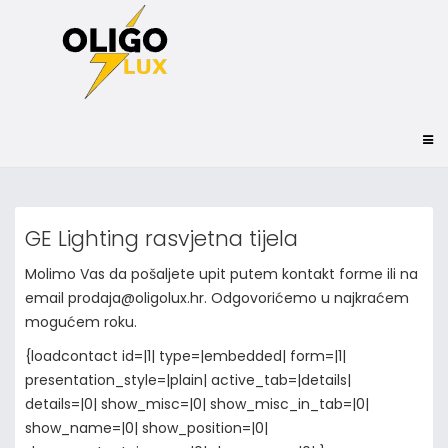
GE Lighting rasvjetna tijela
Molimo Vas da pošaljete upit putem kontakt forme ili na
email prodaja@oligolux.hr. Odgovorićemo u najkraćem
mogućem roku.
{loadcontact id=|1| type=|embedded| form=|1|
presentation_style=|plain| active_tab=|details|
details=|0| show_misc=|0| show_misc_in_tab=|0|
show_name=|0| show_position=|0|