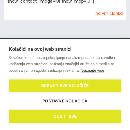
show_contact_image=|0| show_map=|0| }
na vrh članka
Kolačići na ovoj web stranici
© 2021
OligoLux
. All Rights
Kolačiće koristimo za prikupljanje i analizu podataka o izvedbi i
Reserved.
Izrada web stranica
korištenju web stranica, pružanju značajki društvenih medija te
Domidona IT
poboljšanju i prilagodbi sadržaja i reklama.
Saznajte više
Politika privatnosti
DOPUSTI SVE KOLAČIĆE
Kolačići (eng. Cookies)
POSTAVKE KOLAČIĆA
ODBITI SVE