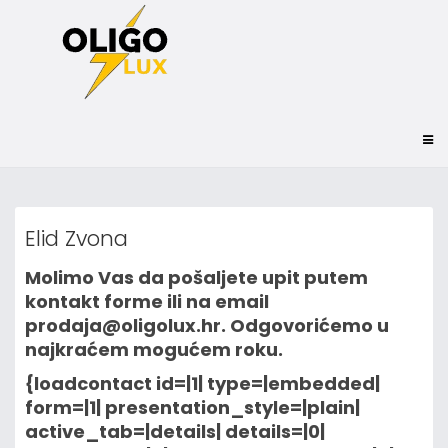
Elid Zvona
Molimo Vas da pošaljete upit putem
kontakt forme ili na email
prodaja@oligolux.hr. Odgovorićemo u
najkraćem mogućem roku.
{loadcontact id=|1| type=|embedded|
form=|1| presentation_style=|plain|
active_tab=|details| details=|0|