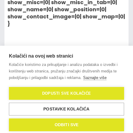
show_misc=|0| show_misc_in_tab=|0|
show_name=|0| show_position=|0|
show_contact_image=|0| show_map=|0|
}
na vrh članka
Kolačići na ovoj web stranici
Kolačiće koristimo za prikupljanje i analizu podataka o izvedbi i
korištenju web stranica, pružanju značajki društvenih medija te
poboljšanju i prilagodbi sadržaja i reklama.
Saznajte više
© 2021
OligoLux
. All Rights
DOPUSTI SVE KOLAČIĆE
Reserved.
Izrada web stranica
Domidona IT
POSTAVKE KOLAČIĆA
Politika privatnosti
Kolačići (eng. Cookies)
ODBITI SVE