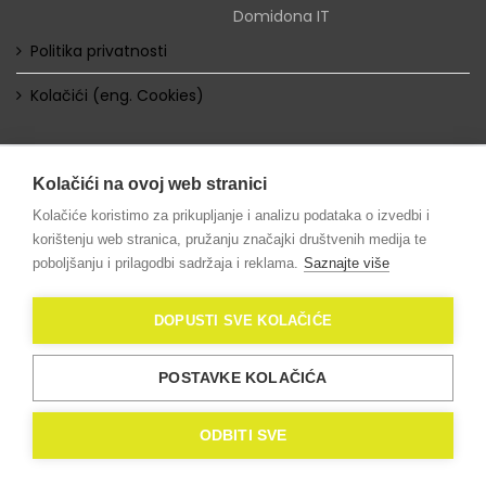
Domidona IT
Politika privatnosti
Kolačići (eng. Cookies)
Kolačići na ovoj web stranici
Kolačiće koristimo za prikupljanje i analizu podataka o izvedbi i
korištenju web stranica, pružanju značajki društvenih medija te
poboljšanju i prilagodbi sadržaja i reklama.
Saznajte više
DOPUSTI SVE KOLAČIĆE
POSTAVKE KOLAČIĆA
ODBITI SVE