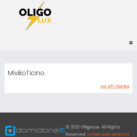
MivikoTicino
na vrh članka
© 2021
OligoLux
. All Rights
Reserved.
Izrada web stranica