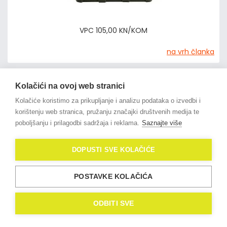
VPC 105,00 KN/KOM
na vrh članka
Kolačići na ovoj web stranici
Kolačiće koristimo za prikupljanje i analizu podataka o izvedbi i
korištenju web stranica, pružanju značajki društvenih medija te
© 2021
OligoLux
. All Rights
poboljšanju i prilagodbi sadržaja i reklama.
Saznajte više
Reserved.
Izrada web stranica
Domidona IT
DOPUSTI SVE KOLAČIĆE
Politika privatnosti
POSTAVKE KOLAČIĆA
Kolačići (eng. Cookies)
ODBITI SVE