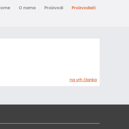
Home
O nama
Proizvodi
Proizvođači
na vrh članka