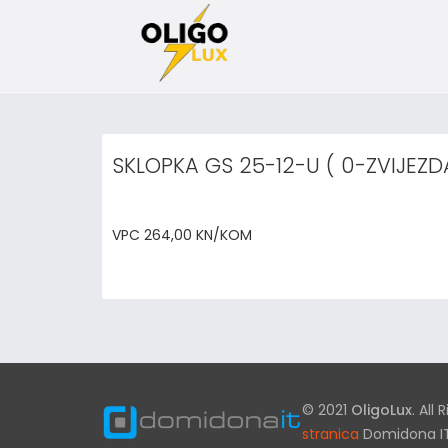
SKLOPKA GS 25-12-U ( 0-ZVIJEZD
VPC 264,00 KN/KOM
© 2021
OligoLux
. All
stranica
Domidona I