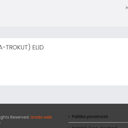
A-TROKUT) ELID
Politika privatnosti
 Rights Reserved.
Izrada web
T