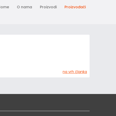
Home
O nama
Proizvodi
Proizvođači
na vrh članka