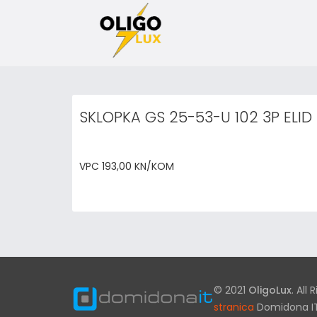
SKLOPKA GS 25-53-U 102 3P ELID
VPC 193,00 KN/KOM
© 2021
OligoLux
. All
stranica
Domidona I