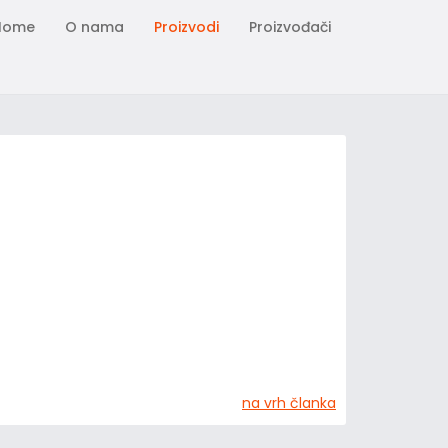
Home
O nama
Proizvodi
Proizvođači
na vrh članka