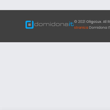
© 2021
OligoLux
. All
stranica
Domidona I