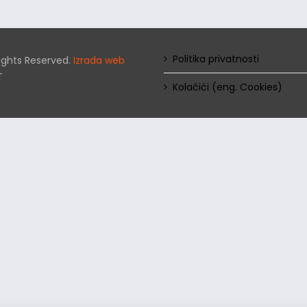
Politika privatnosti
 Rights Reserved.
Izrada web
T
Kolačići (eng. Cookies)