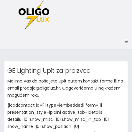
GE Lighting Upit za proizvod
Molimo Vas da pošaljete upit putem kontakt forme ili na
email prodaja@oligolux.hr. Odgovorićemo u najkraćem
mogućem roku.
{loadcontact id=|1| type=|embedded| form=|1|
presentation_style=|plain| active_tab=|details|
details=|0| show_misc=|0| show_misc_in_tab=|0|
show_name=|0| show_position=|0|