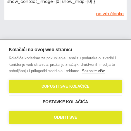
show_contact_image=|0| show_map=|0| }
na vrh članka
Kolačići na ovoj web stranici
© 2021
OligoLux
. All Rights
Kolačiće koristimo za prikupljanje i analizu podataka o izvedbi i
Reserved.
Izrada web stranica
korištenju web stranica, pružanju značajki društvenih medija te
Domidona IT
poboljšanju i prilagodbi sadržaja i reklama.
Saznajte više
Politika privatnosti
DOPUSTI SVE KOLAČIĆE
Kolačići (eng. Cookies)
POSTAVKE KOLAČIĆA
ODBITI SVE