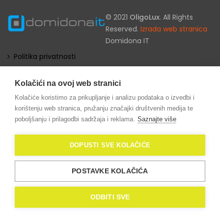
© 2021
OligoLux
. All Rights
Reserved.
Izrada web stranica
Domidona IT
Politika privatnosti
Kolačići (eng. Cookies)
Kolačići na ovoj web stranici
Kolačiće koristimo za prikupljanje i analizu podataka o izvedbi i
korištenju web stranica, pružanju značajki društvenih medija te
poboljšanju i prilagodbi sadržaja i reklama.
Saznajte više
DOPUSTI SVE KOLAČIĆE
POSTAVKE KOLAČIĆA
ODBITI SVE